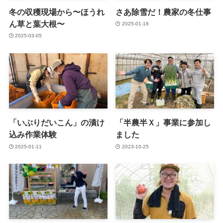
冬の収穫現場から〜ほうれ
さあ除雪だ！農家の冬仕事
ん草と葉大根〜
2025-01-16
2025-03-05
「いぶりだいこん」の漬け
「半農半Ｘ」事業に参加し
込み作業体験
ました
2025-01-11
2023-10-25